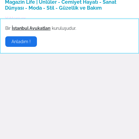
Magazin Life | Ünlüler - Cemiyet Hayatı - Sanat
Dünyası - Moda - Stil - Güzellik ve Bakım
Yükleniyor...
Bir
İstanbul Avukatları
kuruluşudur.
Anladım !
Ünlüler
▶
Hande Yener sahnede
Sosyal medya çalkalandı!
bayıldı
Ekim 18, 2022
Ekim 23, 2022