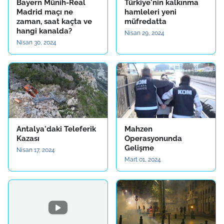
Bayern Münih-Real
Türkiye'nin kalkınma
Madrid maçı ne
hamleleri yeni
zaman, saat kaçta ve
müfredatta
hangi kanalda?
Nisan 29, 2024
Nisan 30, 2024
Antalya'daki Teleferik
Mahzen
Kazası
Operasyonunda
Gelişme
Nisan 17, 2024
Mart 01, 2024