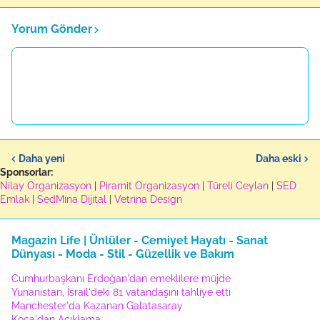
Yorum Gönder
Daha yeni
Daha eski
Sponsorlar:
Nilay Organizasyon
|
Piramit Organizasyon
|
Türeli Ceylan
|
SED
Emlak
|
SedMina Dijital
|
Vetrina Design
Magazin Life | Ünlüler - Cemiyet Hayatı - Sanat
Dünyası - Moda - Stil - Güzellik ve Bakım
Cumhurbaşkanı Erdoğan'dan emeklilere müjde
Yunanistan, İsrail'deki 81 vatandaşını tahliye etti
Manchester'da Kazanan Galatasaray
Koca'dan Açıklama