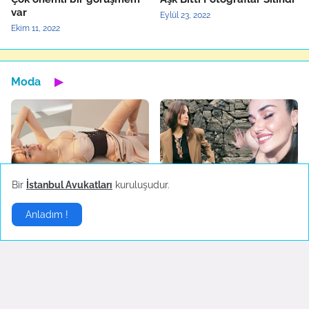
var
Eylül 23, 2022
Ekim 11, 2022
Moda
▶
Bir
İstanbul Avukatları
kuruluşudur.
Dilan Çiçek Deniz Kylie
Moda`da Hande Erçel
Minogue İle Tanıştı
Rüzgarı
Anladım !
Mayıs 21, 2022
Mayıs 15, 2022