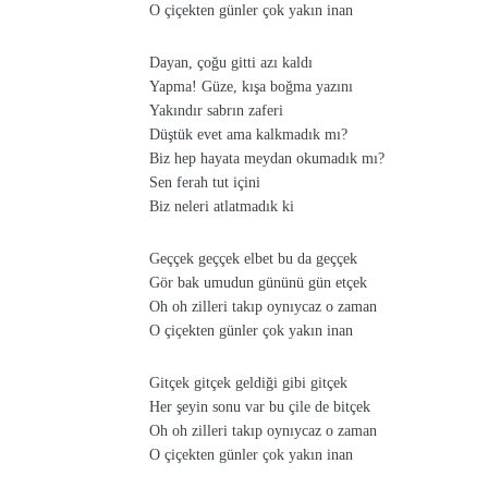
O çiçekten günler çok yakın inan
Dayan, çoğu gitti azı kaldı
Yapma! Güze, kışa boğma yazını
Yakındır sabrın zaferi
Düştük evet ama kalkmadık mı?
Biz hep hayata meydan okumadık mı?
Sen ferah tut içini
Biz neleri atlatmadık ki
Geççek geççek elbet bu da geççek
Gör bak umudun gününü gün etçek
Oh oh zilleri takıp oynıycaz o zaman
O çiçekten günler çok yakın inan
Gitçek gitçek geldiği gibi gitçek
Her şeyin sonu var bu çile de bitçek
Oh oh zilleri takıp oynıycaz o zaman
O çiçekten günler çok yakın inan