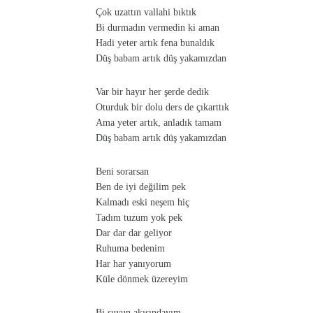
Çok uzattın vallahi bıktık
Bi durmadın vermedin ki aman
Hadi yeter artık fena bunaldık
Düş babam artık düş yakamızdan
Var bir hayır her şerde dedik
Oturduk bir dolu ders de çıkarttık
Ama yeter artık, anladık tamam
Düş babam artık düş yakamızdan
Beni sorarsan
Ben de iyi değilim pek
Kalmadı eski neşem hiç
Tadım tuzum yok pek
Dar dar dar geliyor
Ruhuma bedenim
Har har yanıyorum
Küle dönmek üzereyim
Bi suyun akışındayım