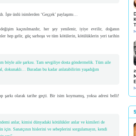
D
dı. İşte ünlü isimlerden ‘Geççek’ paylaşımı…
K
T
değişim kaçınılmazdır, her şey yenilenir, iyiye evrilir, doğanın
M
er hep gelir, güç sarhoşu ve tüm kötülerin, kötülüklerin yeri tarihin
am böyle aile şarkısı. Tam sevgiliye dosta göndermelik. Tüm aile
sal, dokunaklı… Buradan bu kadar anlatabilirim yaşadığım
2
M
E
M
op şarkı olarak tarihe geçti. Bir isim koymamış, yoksa adresi belli!
S
andemi anlar, kimisi dünyadaki kötülükler anlar ve kimileri de
nin için. Sanatçının hislerini ve sebeplerini sorgulamayın, kendi