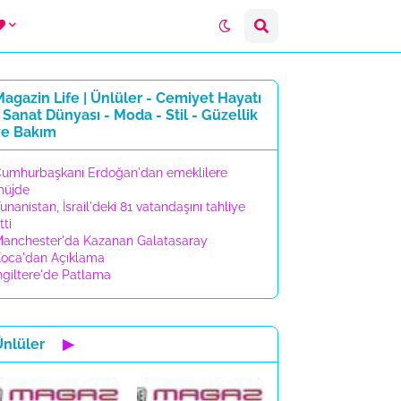
agazin Life | Ünlüler - Cemiyet Hayatı
 Sanat Dünyası - Moda - Stil - Güzellik
ve Bakım
umhurbaşkanı Erdoğan'dan emeklilere
müjde
unanistan, İsrail'deki 81 vatandaşını tahliye
tti
anchester'da Kazanan Galatasaray
oca'dan Açıklama
ngiltere'de Patlama
Ünlüler
▶