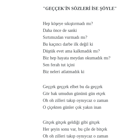
"GEÇÇEK'İN SÖZLERİ İSE ŞÖYLE"
Hep köşeye sıkıştırmadı mı?
Daha önce de sanki
Sırtımızdan vurmadı mı?
Bu kaçıncı darbe ilk değil ki
Düştük evet ama kalkmadık mı?
Biz hep hayata meydan okumadık mı?
Sen ferah tut içini
Biz neleri atlatmadık ki
Geççek geççek elbet bu da geççek
Gör bak umudun gününü gün etçek
Oh oh zilleri takıp oynıycaz o zaman
O çiçekten günler çok yakın inan
Gitçek gitçek geldiği gibi gitçek
Her şeyin sonu var, bu çile de bitçek
Oh oh zilleri takıp oynıycaz o zaman