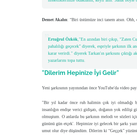
hissettiklerinize odaklanın, keyif alın. Sanat böyle
Demet Akalın
: “Biri üstümüze inci tanem atsın. Ohh, 
Ertuğrul Özkök
,"En azından biri çıkıp, “Zaten C
pahalılığı geçecek” diyerek, espriyle şarkının ilk an
karar verirdi." diyerek Tarkan'ın şarkısını çıktığı 
yazarlarını topa tuttu.
"Dilerim Hepinize İyi Gelir"
Yeni şarkısının yayınından önce YouTube'da video payla
"Bir yıl kadar önce ruh halimin çok iyi olmadığı 
insanlığın endişe verici gidişatı, doğanın yok ediliş
olmuştum. O anlarda bu şarkının melodi ve sözleri iç
gününü gün etçek'. Hepimize iyi gelecek bir şarkı yazma
umut olur diye düşündüm. Dilerim ki “Geççek” yüzünüz