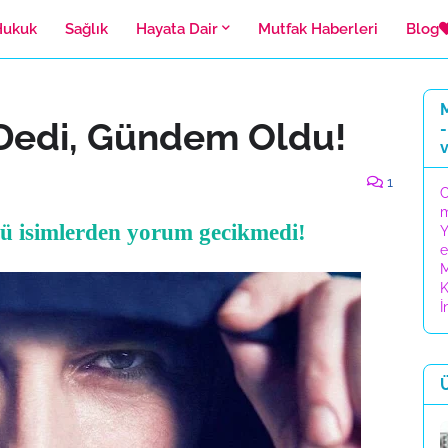
Hukuk
Sağlık
Hayata Dair
Mutfak Haberleri
Blog
M
Dedi, Gündem Oldu!
-
1
C
lü isimlerden yorum gecikmedi!
Y
e
M
K
İ