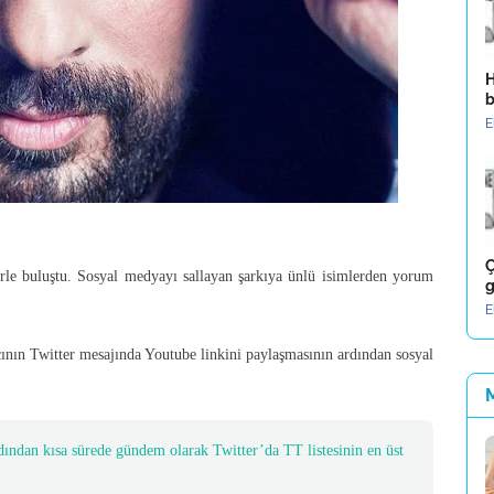
H
b
E
Ç
erle buluştu. Sosyal medyayı sallayan şarkıya ünlü isimlerden yorum
g
E
cının Twitter mesajında Youtube linkini paylaşmasının ardından sosyal
ından kısa sürede gündem olarak Twitter’da TT listesinin en üst