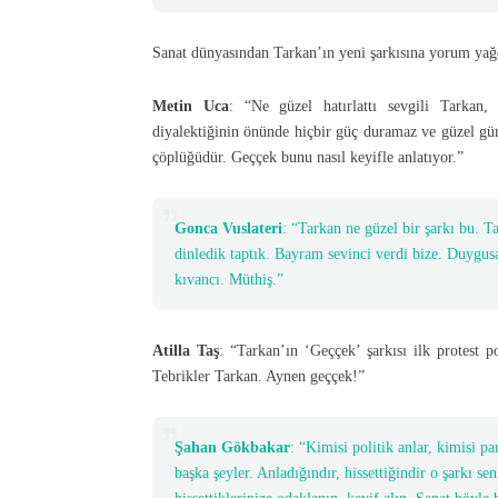
Sanat dünyasından Tarkan’ın yeni şarkısına yorum yağ
Metin Uca
: “Ne güzel hatırlattı sevgili Tarkan, 
diyalektiğinin önünde hiçbir güç duramaz ve güzel günl
çöplüğüdür. Geççek bunu nasıl keyifle anlatıyor.”
Gonca Vuslateri
: “Tarkan ne güzel bir şarkı bu. T
dinledik taptık. Bayram sevinci verdi bize. Duygu
kıvancı. Müthiş.”
Atilla Taş
: “Tarkan’ın ‘Geççek’ şarkısı ilk protest p
Tebrikler Tarkan. Aynen geççek!”
Şahan Gökbakar
: “Kimisi politik anlar, kimisi p
başka şeyler. Anladığındır, hissettiğindir o şarkı se