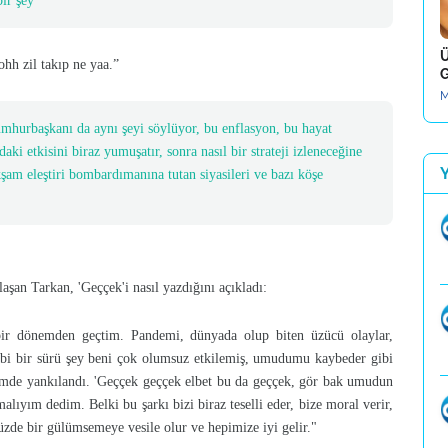
 bir şey”
Ü
ohh zil takıp ne yaa.”
G
M
umhurbaşkanı da aynı şeyi söylüyor, bu enflasyon, bu hayat
daki etkisini biraz yumuşatır, sonra nasıl bir strateji izleneceğine
akşam eleştiri bombardımanına tutan siyasileri ve bazı köşe
şan Tarkan, 'Geççek'i nasıl yazdığını açıkladı:
bir dönemden geçtim. Pandemi, dünyada olup biten üzücü olaylar,
i gibi bir sürü şey beni çok olumsuz etkilemiş, umudumu kaybeder gibi
imde yankılandı. 'Geççek geççek elbet bu da geççek, gör bak umudun
lıyım dedim. Belki bu şarkı bizi biraz teselli eder, bize moral verir,
de bir gülümsemeye vesile olur ve hepimize iyi gelir."