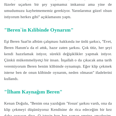
füzeler uçarken bir şey yapmamız imkansız ama yine de
umudumuzu kaybetmememiz gerekiyor. Yarınlarımız güzel olsun
istiyorum herkes gibi" açıklamasını yaptı.
"Beren`in Kılibinde Oynarım"
Eşi Beren Saat'in albüm çalışması hakkında ise ünlü şarkıcı, "Evet,
Beren Hanım'a da el attık, hazır zaten şarkısı. Çok titiz, her şeyi
kendi hazırlamak istiyor, sürekli değişiklikler yapmak istiyor.
Çünkü mükemmeliyetçi bir insan. İnşallah o da çıkacak ama tarih
veremiyorum Beren benim klibimde oynamıştı. Eğer klip çekmek
isterse ben de onun klibinde oynarım, neden olmasın" ifadelerini
kullandı.
"İlham Kaynağım Beren"
Kenan Doğulu, "Benim ona yazdığım 'Yosun' şarkısı vardı, ona da
klip çekmeyi düşünüyoruz Kendisine de rica edeceğim bir kez
daha oynasın diye. O istesin ben her zaman emrine amadeyim.