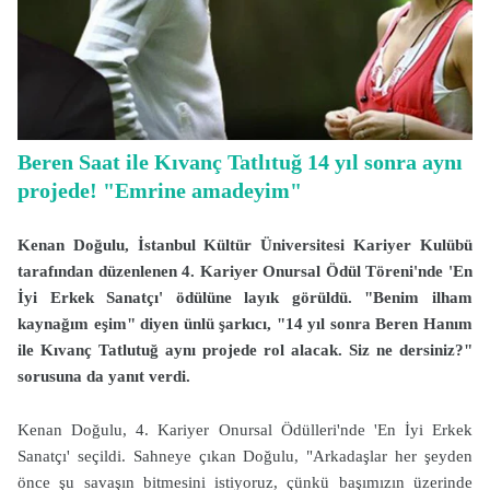
Beren Saat ile Kıvanç Tatlıtuğ 14 yıl sonra aynı
projede! "Emrine amadeyim"
Kenan Doğulu, İstanbul Kültür Üniversitesi Kariyer Kulübü
tarafından düzenlenen 4. Kariyer Onursal Ödül Töreni'nde 'En
İyi Erkek Sanatçı' ödülüne layık görüldü. "Benim ilham
kaynağım eşim" diyen ünlü şarkıcı, "14 yıl sonra Beren Hanım
ile Kıvanç Tatlutuğ aynı projede rol alacak. Siz ne dersiniz?"
sorusuna da yanıt verdi.
Kenan Doğulu, 4. Kariyer Onursal Ödülleri'nde 'En İyi Erkek
Sanatçı' seçildi. Sahneye çıkan Doğulu, "Arkadaşlar her şeyden
önce şu savaşın bitmesini istiyoruz, çünkü başımızın üzerinde