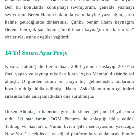
Ben bu konularda konuşmayı sevmiyorum, genelde yazmayı
seviyorum. Beren Hanım hakkında yakında yine yazacağım, şarkı
haline getirdiğimde dinlersiniz. Çünkü benim ilham kaynağım
Beren. Ben çok şanslıyım çünkü ilham kaynağım bir karım var"
sözleriyle, eşine övgüler yağdırdı.
14 Yıl Sonra Aynı Proje
Kıvanç Tatlıtuğ ile Beren Saat, 2008 yılında başlayıp 2010’da
final yapan ve reyting rekorları kıran 'Aşk-ı Memnu' dizisinde rol
almıştı. O günden sonra bir araya hiç gelmemişler, aralarının
bozuk olduğu iddia edilmişti. Hatta ‘Aşkı-Memnu’nun çekimleri
sırasında bile anlaşamadıkları öne sürülmüştü.
Birsen Altuntaş'ın haberine göre; beklenen gelişme 14 yıl sonra
oldu. İki star ismin, OGM Pictures ile anlaştığı iddia edildi.
Tatlıtuğ ve Saat'in'in, Nuran Evren Şit'in senaryosunu yazacağı,
New York’ta çekilecek ve dijital platformda yayınlanacak filmde