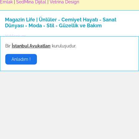
Emlak
|
SedMina Dijital
|
Vetrina Design
Magazin Life | Ünlüler - Cemiyet Hayatı - Sanat
Dünyası - Moda - Stil - Güzellik ve Bakım
Yükleniyor...
Bir
İstanbul Avukatları
kuruluşudur.
Anladım !
Ünlüler
▶
Hande Yener sahnede
Sosyal medya çalkalandı!
bayıldı
Ekim 18, 2022
Ekim 23, 2022