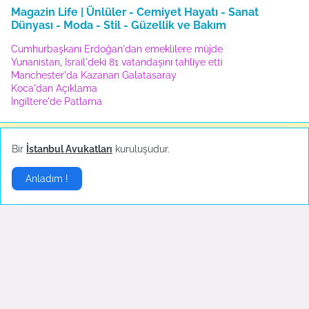
Magazin Life | Ünlüler - Cemiyet Hayatı - Sanat
Dünyası - Moda - Stil - Güzellik ve Bakım
Cumhurbaşkanı Erdoğan'dan emeklilere müjde
Yunanistan, İsrail'deki 81 vatandaşını tahliye etti
Manchester'da Kazanan Galatasaray
Koca'dan Açıklama
İngiltere'de Patlama
Bir
İstanbul Avukatları
kuruluşudur.
Ünlüler
▶
Anladım !
Hande Yener sahnede
Sosyal medya çalkalandı!
bayıldı
Ekim 18, 2022
Ekim 23, 2022