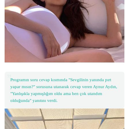
Programın soru cevap kısmında "Sevgilinin yanında pırt
yapar mısın?" sorusuna utanarak cevap veren Aynur Aydın,
"Yanlışıkla yapmışlığım oldu ama ben çok utandım
olduğunda" yanıtını verdi.