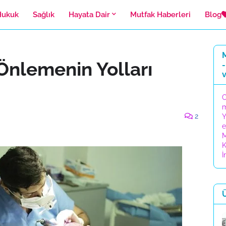
Hukuk
Sağlık
Hayata Dair
Mutfak Haberleri
Blog
M
Önlemenin Yolları
-
C
2
Y
e
M
K
İ