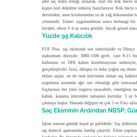
adet saç kökü örneği alınarak, özel bir kök hücre s
kişiye özel dökülme tedavisi hazırlanıyor. Kök hücre 
derisinden, anne kordonundan ya da yağ dokusundan haz
yöntemdir. Tedavi uygulandıktan sonra herhangi bir
beraber, etkisi 3–4 ay sonra görülür. Ancak görsel olarak
Yüzde 95 Kalıcılık
FUE Plus, saç ekiminde son teknolojidir ve Dünya Sa
maksimum düzeyde; 3000-5500 greft, yani 8-15 bin s
kullanımı ve DHI kalem kombinasyonu nedeniyle,
gerçekleştirilir. İzsiz, dikişsiz ve daha yoğun saç eki
ekilen saçlar, ne de ense üzerinden alınan saç kökler
uygulama sırasında ağrı sızı olmadığı gibi sonrası
Saçlarınızı her yöne özgürce tarayabilir, istediğiniz m
kabuk, kanama izlerinden tamamen kurtulur. 3 ay b
çıkmaya başlar. Hastada değişim en çok 5 ve 6'ncı aylar
Saç Ekiminin Ardından NBSP; Gü
İşlem sonrası günlük hayat şu şekildedir: Saç köklerin
saç kontrol aşamasında bandaj çıkarılır. Ekim yapıla