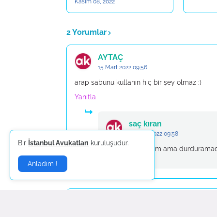
Kasım 08, 2022
2 Yorumlar
AYTAÇ
15 Mart 2022 09:56
arap sabunu kullanın hiç bir şey olmaz :)
Yanıtla
saç kıran
15 Mart 2022 09:58
Bir
İstanbul Avukatları
kuruluşudur.
her yolu denedim ama durdurama
Anladım !