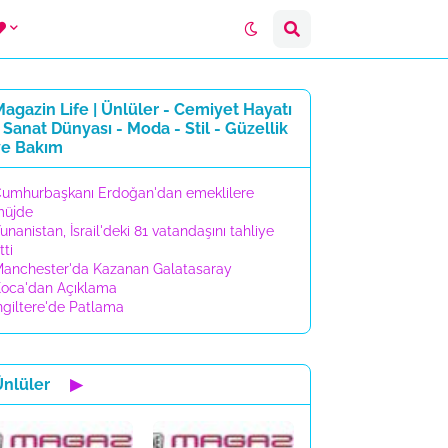
agazin Life | Ünlüler - Cemiyet Hayatı
 Sanat Dünyası - Moda - Stil - Güzellik
ve Bakım
umhurbaşkanı Erdoğan'dan emeklilere
müjde
unanistan, İsrail'deki 81 vatandaşını tahliye
tti
anchester'da Kazanan Galatasaray
oca'dan Açıklama
ngiltere'de Patlama
Ünlüler
▶