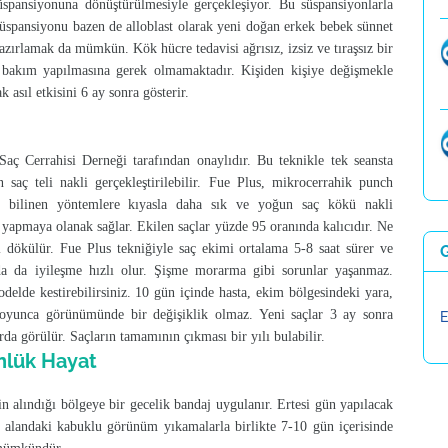
üspansiyonuna dönüştürülmesiyle gerçekleşiyor. Bu süspansiyonlarla
süspansiyonu bazen de alloblast olarak yeni doğan erkek bebek sünnet
ırlamak da mümkün. Kök hücre tedavisi ağrısız, izsiz ve tıraşsız bir
 bakım yapılmasına gerek olmamaktadır. Kişiden kişiye değişmekle
 asıl etkisini 6 ay sonra gösterir.
ç Cerrahisi Derneği tarafından onaylıdır. Bu teknikle tek seansta
aç teli nakli gerçekleştirilebilir. Fue Plus, mikrocerrahik punch
 bilinen yöntemlere kıyasla daha sık ve yoğun saç kökü nakli
mi yapmaya olanak sağlar. Ekilen saçlar yüzde 95 oranında kalıcıdır. Ne
i dökülür. Fue Plus tekniğiyle saç ekimi ortalama 5-8 saat sürer ve
nda da iyileşme hızlı olur. Şişme morarma gibi sorunlar yaşanmaz.
odelde kestirebilirsiniz. 10 gün içinde hasta, ekim bölgesindeki yara,
oyunca görünümünde bir değişiklik olmaz. Yeni saçlar 3 ay sonra
E
da görülür. Saçların tamamının çıkması bir yılı bulabilir.
nlük Hayat
in alındığı bölgeye bir gecelik bandaj uygulanır. Ertesi gün yapılacak
n alandaki kabuklu görünüm yıkamalarla birlikte 7-10 gün içerisinde