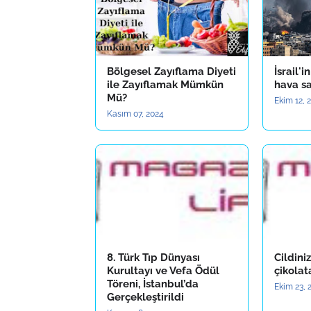
Bölgesel Zayıflama Diyeti
İsrail'
ile Zayıflamak Mümkün
hava sa
Mü?
Ekim 12, 
Kasım 07, 2024
8. Türk Tıp Dünyası
Cildiniz
Kurultayı ve Vefa Ödül
çikolat
Töreni, İstanbul’da
Ekim 23, 
Gerçekleştirildi