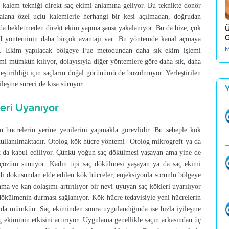
kalem tekniği direkt saç ekimi anlamına geliyor. Bu teknikte donör
 alana özel uçlu kalemlerle herhangi bir kesi açılmadan, doğrudan
arıda bekletmeden direkt ekim yapma şansı yakalanıyor. Bu da bize, çok
Ü
G
HI yönteminin daha birçok avantajı var: Bu yöntemde kanal açmaya
M
or. Ekim yapılacak bölgeye Fue metodundan daha sık ekim işlemi
mi mümkün kılıyor, dolayısıyla diğer yöntemlere göre daha sık, daha
leştirildiği için saçların doğal görünümü de bozulmuyor. Yerleştirilen
ileşme süreci de kısa sürüyor.
eri Uyanıyor
 hücrelerin yerine yenilerini yapmakla görevlidir. Bu sebeple kök
r kullanılmaktadır. Otolog kök hücre yöntemi- Otolog mikrogreft ya da
ak da kabul ediliyor. Çünkü yoğun saç dökülmesi yaşayan ama yine de
 çözüm sunuyor. Kadın tipi saç dökülmesi yaşayan ya da saç ekimi
ndi dokusundan elde edilen kök hücreler, enjeksiyonla sorunlu bölgeye
ma ve kan dolaşımı artırılıyor bir nevi uyuyan saç kökleri uyarılıyor
 dökülmenin durması sağlanıyor. Kök hücre tedavisiyle yeni hücrelerin
k da mümkün. Saç ekiminden sonra uygulandığında ise hızla iyileşme
aç ekiminin etkisini artırıyor. Uygulama genellikle saçın arkasından üç