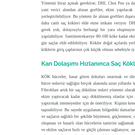
Yöntemi biraz açmak gerekirse; DHI, Choi Pen ya da 
yani verici alandan alınan greftler, ekim yapılacak
yerleştirilebiliyor. Bu yöntem ile alınan greftleri dış
daha canlı saç kökleri elde etme imkanı veriyor. D
gerek yok, dolayısıyla herhangi bir yara oluşmuy
yapılabiliyor. Santimetrekareye 80-100 köke kadar eki
gür saçlar elde edilebiliyor. Kökler doğal açılarda yer
köklerin giriş çaplarının çok küçük olması sebebiyle iy
Kan Dolaşımı Hızlanınca Saç Kökl
KÖK hücreler, hasar gören dokuları onarmak ve ölen
hücre tedavisi sağlığın birçok alanında uzun yıllardı
Fibroblast artık bir saç dökülme tedavi yöntemi olar
ekim yaptıracak kadar saçı dökülmemiş olanlar için
yaptırmak istemeyenler için de öneriliyor. Kişinin ke
taşınabiliyor. Bu sayede uygulanan bölgedeki damarlan
ve saçların sağlıklı bir şekilde büyümesi, güçlenmesi;
oluşması ve hasarlı olan hücrelerin tamirini sağlama
ve ekilen saçların hızlı ve güçlü çıkması sağlanıyor, s