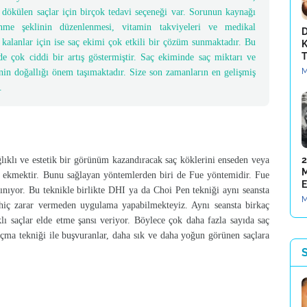
e dökülen saçlar için birçok tedavi seçeneği var. Sorunun kaynağı
enme şeklinin düzenlenmesi, vitamin takviyeleri ve medikal
D
 kalanlar için ise saç ekimi çok etkili bir çözüm sunmaktadır. Bu
K
T
de çok ciddi bir artış göstermiştir. Saç ekiminde saç miktarı ve
M
inin doğallığı önem taşımaktadır. Size son zamanların en gelişmiş
.
2
ğlıklı ve estetik bir görünüm kazandıracak saç köklerini enseden veya
M
e ekmektir. Bunu sağlayan yöntemlerden biri de Fue yöntemidir. Fue
E
ınıyor. Bu teknikle birlikte DHI ya da Choi Pen tekniği aynı seansta
M
 hiç zarar vermeden uygulama yapabilmekteyiz. Aynı seansta birkaç
lı saçlar elde etme şansı veriyor. Böylece çok daha fazla sayıda saç
çma tekniği ile buşvuranlar, daha sık ve daha yoğun görünen saçlara
S