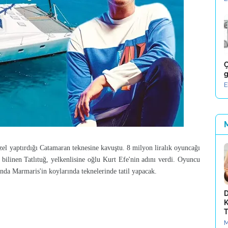
Ç
g
E
özel yaptırdığı Catamaran teknesine kavuştu. 8 milyon liralık oyuncağı
a bilinen Tatlıtuğ, yelkenlisine oğlu Kurt Efe'nin adını verdi. Oyuncu
ında Marmaris'in koylarında teknelerinde tatil yapacak.
D
K
T
M