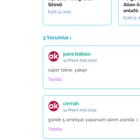
Silindi
Allen il
anlattı
Eylül 23, 2022
Eylül 13, 
3 Yorumlar
para babası
14 Mayıs 2022 22:50
süper tekne. yakışır
Yanıtla
cerrah
14 Mayıs 2022 22:52
günde 5 ameliyat yaparsam alırım aslında :)
Yanıtla