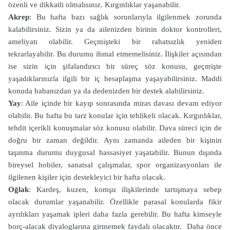
özenli ve dikkatli olmalısınız. Kırgınlıklar yaşanabilir.
Akrep
: Bu hafta bazı sağlık sorunlarıyla ilgilenmek zorunda
kalabilirsiniz. Sizin ya da ailenizden birinin doktor kontrolleri,
ameliyatı olabilir. Geçmişteki bir rahatsızlık yeniden
tekrarlayabilir. Bu durumu ihmal etmemelisiniz. İlişkiler açısından
ise sizin için şifalandırıcı bir süreç söz konusu, geçmişte
yaşadıklarınızla ilgili bir iç hesaplaşma yaşayabilirsiniz. Maddi
konuda babanızdan ya da dedenizden bir destek alabilirsiniz.
Yay
: Aile içinde bir kayıp sonrasında miras davası devam ediyor
olabilir. Bu hafta bu tarz konular için tehlikeli olacak. Kırgınlıklar,
tehdit içerikli konuşmalar söz konusu olabilir. Dava süreci için de
doğru bir zaman değildir. Aynı zamanda aileden bir kişinin
taşınma durumu duygusal hassasiyet yaşatabilir. Bunun dışında
bireysel hobiler, sanatsal çalışmalar, spor organizasyonları ile
ilgilenen kişiler için destekleyici bir hafta olacak.
Oğlak
: Kardeş, kuzen, komşu ilişkilerinde tartışmaya sebep
olacak durumlar yaşanabilir. Özellikle parasal konularda fikir
ayrılıkları yaşamak ipleri daha fazla gerebilir. Bu hafta kimseyle
borç-alacak diyaloglarına girmemek faydalı olacaktır. Daha önce