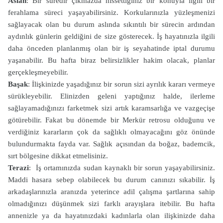
Aslan
: Bir süredir çıkmazda hissettiğiniz bir konuyla ilgili bir
ferahlama süreci yaşayabilirsiniz. Korkularınızla yüzleşmenizi
sağlayacak olan bu durum aslında sıkıntılı bir sürecin ardından
aydınlık günlerin geldiğini de size gösterecek. İş hayatınızla ilgili
daha önceden planlanmış olan bir iş seyahatinde iptal durumu
yaşanabilir. Bu hafta biraz belirsizlikler hakim olacak, planlar
gerçekleşmeyebilir.
Başak
: İlişkinizde yaşadığınız bir sorun sizi ayrılık kararı vermeye
sürükleyebilir. Elinizden geleni yaptığınız halde, ilerleme
sağlayamadığınızı farketmek sizi artık karamsarlığa ve vazgeçişe
götürebilir. Fakat bu dönemde bir Merkür retrosu olduğunu ve
verdiğiniz kararların çok da sağlıklı olmayacağını göz önünde
bulundurmakta fayda var. Sağlık açısından da boğaz, bademcik,
sırt bölgesine dikkat etmelisiniz.
Terazi
: İş ortamınızda sudan kaynaklı bir sorun yaşayabilirsiniz.
Maddi hasara sebep olabilecek bu durum canınızı sıkabilir. İş
arkadaşlarınızla aranızda yeterince adil çalışma şartlarına sahip
olmadığınızı düşünmek sizi farklı arayışlara itebilir. Bu hafta
annenizle ya da hayatınızdaki kadınlarla olan ilişkinizde daha