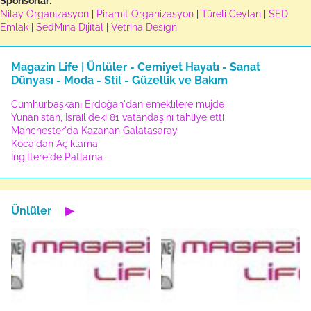
Sponsorlar:
Nilay Organizasyon
|
Piramit Organizasyon
|
Türeli Ceylan
|
SED
Emlak
|
SedMina Dijital
|
Vetrina Design
Magazin Life | Ünlüler - Cemiyet Hayatı - Sanat
Dünyası - Moda - Stil - Güzellik ve Bakım
Cumhurbaşkanı Erdoğan'dan emeklilere müjde
Yunanistan, İsrail'deki 81 vatandaşını tahliye etti
Manchester'da Kazanan Galatasaray
Koca'dan Açıklama
İngiltere'de Patlama
Ünlüler
▶