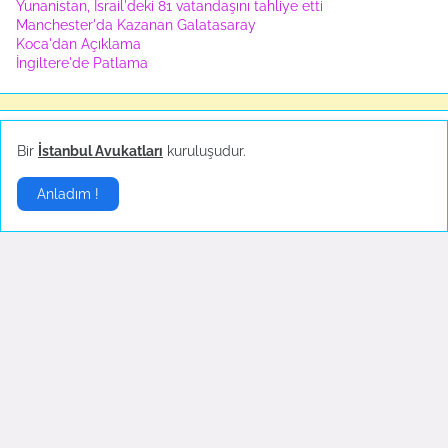
Yunanistan, İsrail'deki 81 vatandaşını tahliye etti
Manchester'da Kazanan Galatasaray
Koca'dan Açıklama
İngiltere'de Patlama
Ünlüler
▶
Bir
İstanbul Avukatları
kuruluşudur.
Anladım !
Hande Yener sahnede
Sosyal medya çalkalandı!
bayıldı
Ekim 18, 2022
Ekim 23, 2022