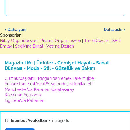
Daha yeni
Daha eski
Sponsorlar:
Nilay Organizasyon
|
Piramit Organizasyon
|
Türeli Ceylan
|
SED
Emlak
|
SedMina Dijital
|
Vetrina Design
Magazin Life | Ünlüler - Cemiyet Hayatı - Sanat
Dünyası - Moda - Stil - Güzellik ve Bakım
Cumhurbaşkanı Erdoğan'dan emeklilere müjde
Yunanistan, İsrail'deki 81 vatandaşını tahliye etti
Manchester'da Kazanan Galatasaray
Koca'dan Açıklama
İngiltere'de Patlama
Bir
İstanbul Avukatları
kuruluşudur.
Ünlüler
▶