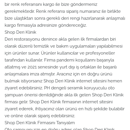
bir renk referansını kargo ile bize göndermeniz
gerekmektedir. Renk referansı sipariş numaranız ile birlikte
bize ulaştıktan sonra gerekli deri rengi hazırlanarak anlaşmalı
kargo firmasıyla adresinize göndereceğiz.
Shop Deri Klinik
Deri restorasyonu denince akla gelen ilk firmalardan biri
olarak düzenli temizlik ve bakım uygulamaları yapılabilmesi
için ürünler sunar. Ürünler kullanıcılar ve profesyoneller
tarafından kullanılır. Firma pandemi koşullarını başarıyla
atlatmış ve 2021 senesinde yurt dışı iş ortakları ile başarılı
anlaşmalara imza atmıştır. Aracınız için en doğru ürünü
bulmak istiyorsanız Shop Deri Klinik internet sitesini hemen
ziyaret edebilirsiniz. PH dengeli seramik koruyuculu oto
şampuan önerisi denildiğinde akla ilk gelen Shop Deri Klinik
firması gelir. Shop Deri Klinik firmasının internet sitesini
ziyaret ederek, ihtiyacınız olan ürünü en hızlı şekilde bulabilir
ve online olarak sipariş edebilirsiniz.
Shop Deri Klinik Firmasını Tanıyalım
Oto şampuanı için en doğru adres olan Shop Deri Klinik