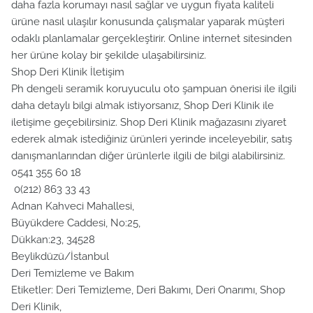
daha fazla korumayı nasıl sağlar ve uygun fiyata kaliteli
ürüne nasıl ulaşılır konusunda çalışmalar yaparak müşteri
odaklı planlamalar gerçekleştirir. Online internet sitesinden
her ürüne kolay bir şekilde ulaşabilirsiniz.
Shop Deri Klinik İletişim
Ph dengeli seramik koruyuculu oto şampuan önerisi ile ilgili
daha detaylı bilgi almak istiyorsanız, Shop Deri Klinik ile
iletişime geçebilirsiniz. Shop Deri Klinik mağazasını ziyaret
ederek almak istediğiniz ürünleri yerinde inceleyebilir, satış
danışmanlarından diğer ürünlerle ilgili de bilgi alabilirsiniz.
0541 355 60 18
0(212) 863 33 43
Adnan Kahveci Mahallesi,
Büyükdere Caddesi, No:25,
Dükkan:23, 34528
Beylikdüzü/İstanbul
Deri Temizleme ve Bakım
Etiketler: Deri Temizleme, Deri Bakımı, Deri Onarımı, Shop
Deri Klinik,