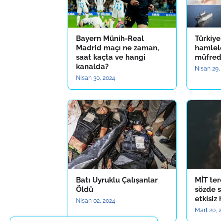
Bayern Münih-Real
Türkiye
Madrid maçı ne zaman,
hamlele
saat kaçta ve hangi
müfred
kanalda?
Nisan 29,
Nisan 30, 2024
Batı Uyruklu Çalışanlar
MİT te
Öldü
sözde 
etkisiz
Nisan 02, 2024
Mart 20, 