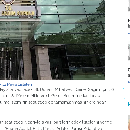
H
b
E
Ç
g
E
- 14 Mayıs Listeleri
yıs'ta yapılacak 28. Dönem Milletvekili Genel Seçimi için 26
Yener, 28. Dönem Milletvekili Genel Seçimi'ne katılacak
 sunulma işleminin saat 17.00'de tamamlanmasının ardından
aat 17.00 itibarıyla siyasi partilerin aday listelerini verme
, "Bugün Adalet Birlik Partisi, Adalet Partisi, Adalet ve