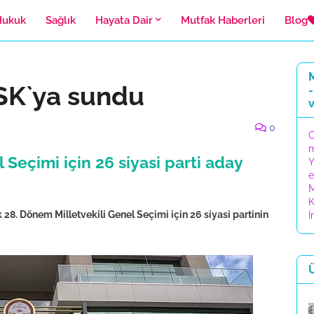
Hukuk
Sağlık
Hayata Dair
Mutfak Haberleri
Blog
M
 YSK`ya sundu
-
0
C
 Seçimi için 26 siyasi parti aday
Y
e
M
K
28. Dönem Milletvekili Genel Seçimi için 26 siyasi partinin
İ