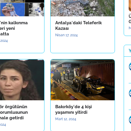
Ü
G
'nin kalkınma
Antalya'daki Teleferik
ri yeni
Kazası
M
atta
Nisan 17, 2024
 2024
rör örgütünün
Bakırköy'de 4 kişi
sorumlusunun
yaşamını yitirdi
 hale getirdi
Mart 12, 2024
2024