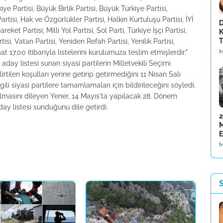
ye Partisi, Büyük Birlik Partisi, Büyük Türkiye Partisi,
rtisi, Hak ve Özgürlükler Partisi, Halkın Kurtuluşu Partisi, İYİ
D
reket Partisi, Milli Yol Partisi, Sol Parti, Türkiye İşçi Partisi,
K
T
i, Vatan Partisi, Yeniden Refah Partisi, Yenilik Partisi,
at 17.00 itibarıyla listelerini kurulumuza teslim etmişlerdir."
M
 aday listesi sunan siyasi partilerin Milletvekili Seçimi
rtilen koşulları yerine getirip getirmediğini 11 Nisan Salı
gili siyasi partilere tamamlamaları için bildirileceğini söyledi.
olmasını dileyen Yener, 14 Mayıs'ta yapılacak 28. Dönem
aday listesi sunduğunu dile getirdi.
2
M
E
M
S