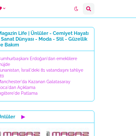
agazin Life | Ünlüler - Cemiyet Hayatı
 Sanat Dünyası - Moda - Stil - Güzellik
ve Bakım
umhurbaşkanı Erdoğan'dan emeklilere
müjde
unanistan, İsrail'deki 81 vatandaşını tahliye
tti
anchester'da Kazanan Galatasaray
oca'dan Açıklama
ngiltere'de Patlama
Ünlüler
▶