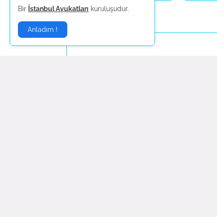
Bir
İstanbul Avukatları
kuruluşudur.
Yorum Gönder
Anladım !
Daha yeni
Sponsorlar:
Nilay Organizasyon
|
Piramit Organizasyon
|
Tür
Güncel
Magazin
Haberleri |