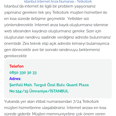
İstanbul İnternet Arıza Numarası - Telkotürk
İstanbul`da internet ile ilgili bir problem yaşıyorsanız
yapmanız gereken tek şey Telkotürk müşteri hizmetleri ile
en kısa sürede iletişime geçmektir. Yetkililer sizi
yönlendirecektir. İnternet arıza kaydı oluşturmanız istenirse
web sitesinden kaydınızı oluşturmanız gerekir. Sizin için
oluşturulan randevu saatinde verdiğiniz adreste bulunmanız
önemlidir. Zira teknik elip açık adreste kimseyi bulamayınca
geri dönecektir ave bir sonraki randevuyu beklemeniz
gerekecektir.
Telefon
0850 330 30 33
Adres
:
Şerifali Mah. Turgut Özal Bulv. Quant Plaza
No:154/15 Ümraniye/İSTANBUL
Yukarıda yer alan irtibat numarasından 7/24 Telkotürk
müşteri hizmetlerine ulaşabilirsiniz. İnternet arızası en kısa
sürede giderilir. Müşteri memnuniyetine çok önem veren