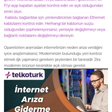
Fi’yi açıp kapatan ayarları kontrol edin ve açık olduğundan
emin olun.
Kablolu bağlantılar için yönlendiricinize bağlanan Ethernet
kablolarını kontrol edin. Herhangi bir kablonun suçlu
olduğundan şüpheleniyorsanız, yenisiyle değiştirmeyi veya
bağlantı noktalarını değiştirmeyi deneyin.
Oparetörleri aramadan internetinizin neden arıza verdiğini
iyice araştırmalısınız. Modeminizin bulunduğu yeri kontrol
etmek iljk yapmanız gereken şeylerden bir tanesidir. Zira
modemin önünün kesinlikle açık olması gerekir.