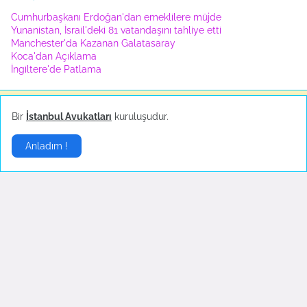
Cumhurbaşkanı Erdoğan'dan emeklilere müjde
Yunanistan, İsrail'deki 81 vatandaşını tahliye etti
Manchester'da Kazanan Galatasaray
Koca'dan Açıklama
İngiltere'de Patlama
Bir
İstanbul Avukatları
kuruluşudur.
Ünlüler
▶
Anladım !
Hande Yener sahnede
Sosyal medya çalkalandı!
bayıldı
Ekim 18, 2022
Ekim 23, 2022