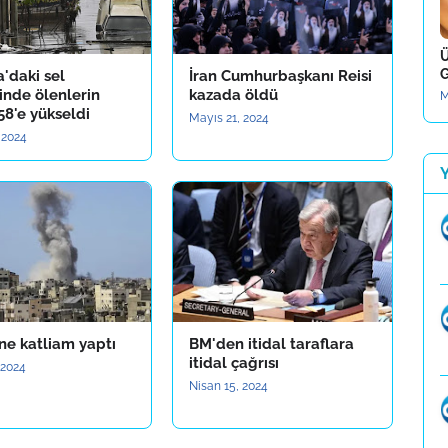
Ü
G
a'daki sel
İran Cumhurbaşkanı Reisi
inde ölenlerin
kazada öldü
M
158'e yükseldi
Mayıs 21, 2024
 2024
yine katliam yaptı
BM'den itidal taraflara
itidal çağrısı
 2024
Nisan 15, 2024