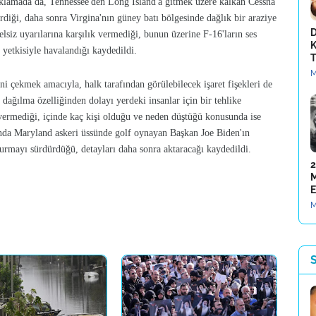
çıklamada da, Tennessee'den Long Island'a gitmek üzere kalkan Cessna
rdiği, daha sonra Virgina'nın güney batı bölgesinde dağlık bir araziye
D
lsiz uyarılarına karşılık vermediği, bunun üzerine F-16'ların ses
K
yetkisiyle havalandığı kaydedildi.
T
M
tini çekmek amacıyla, halk tarafından görülebilecek işaret fişekleri de
 dağılma özelliğinden dolayı yerdeki insanlar için bir tehlike
 vermediği, içinde kaç kişi olduğu ve neden düştüğü konusunda ise
sında Maryland askeri üssünde golf oynayan Başkan Joe Biden'ın
uşturmayı sürdürdüğü, detayları daha sonra aktaracağı kaydedildi.
2
M
E
M
S