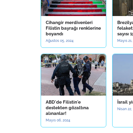
Cihangir merdivenleri
Brezily
Filistin bayrağı renklerine
felaket
boyandı
sayısı 
Ağustos 05, 2024
Mayıs 21,
ABD'de Filistin'e
İsrail 
destekten gözaltına
Nisan 22,
alınanlar!
Mayıs 06, 2024