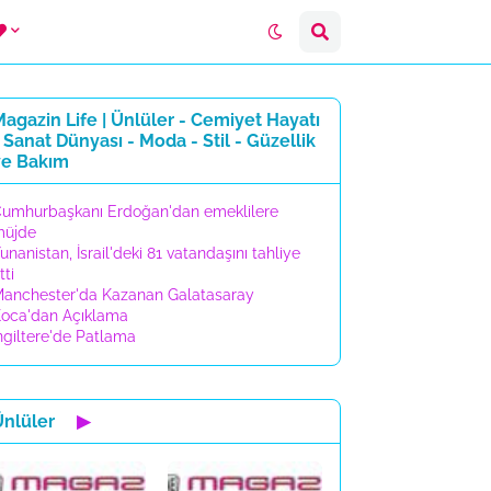
agazin Life | Ünlüler - Cemiyet Hayatı
 Sanat Dünyası - Moda - Stil - Güzellik
ve Bakım
umhurbaşkanı Erdoğan'dan emeklilere
müjde
unanistan, İsrail'deki 81 vatandaşını tahliye
tti
anchester'da Kazanan Galatasaray
oca'dan Açıklama
ngiltere'de Patlama
Ünlüler
▶