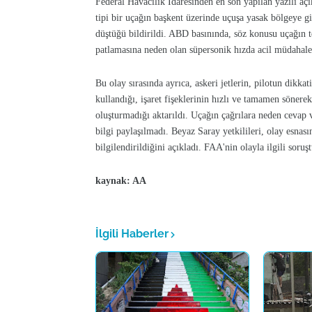
Federal Havacılık İdaresinden en son yapılan yazılı a
tipi bir uçağın başkent üzerinde uçuşa yasak bölgeye gi
düştüğü bildirildi. ABD basınında, söz konusu uçağın te
patlamasına neden olan süpersonik hızda acil müdahale 
Bu olay sırasında ayrıca, askeri jetlerin, pilotun dikka
kullandığı, işaret fişeklerinin hızlı ve tamamen sönerek
oluşturmadığı aktarıldı. Uçağın çağrılara neden cevap
bilgi paylaşılmadı. Beyaz Saray yetkilileri, olay esna
bilgilendirildiğini açıkladı. FAA'nin olayla ilgili sor
kaynak: AA
İlgili Haberler