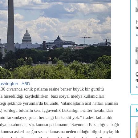
H
b
E
Ç
g
shington - ABD
E
.30 civarında sonik patlama sesine benzer büyük bir gürültü
a hissedildiği kaydedilirken, bazı sosyal medya kullanıcıları
eceği şeklinde yorumlarda bulundu. Vatandaşların acil hatları araması
A) sorduğu bildirilirken, İçgüvenlik Bakanlığı Twitter hesabından
n farkındayız, şu an herhangi bir tehdit yok." ifadesi kullanıldı.
edya hesabından, söz konusu patlamanın "Savunma Bakanlığına bağlı
z konusu askeri uçağın ses patlamasına neden olduğu bilgisi paylaşıldı.