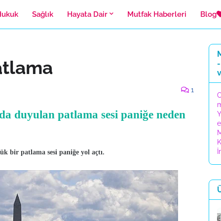
Hukuk
Sağlık
Hayata Dair
Mutfak Haberleri
Blog
M
atlama
-
1
C
da duyulan patlama sesi paniğe neden
Y
e
M
K
İ
 bir patlama sesi paniğe yol açtı.