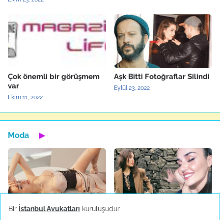
Çok önemli bir görüşmem
Aşk Bitti Fotoğraflar Silindi
var
Eylül 23, 2022
Ekim 11, 2022
Moda
▶
Bir
İstanbul Avukatları
kuruluşudur.
Dilan Çiçek Deniz Kylie
Moda`da Hande Erçel
Minogue İle Tanıştı
Rüzgarı