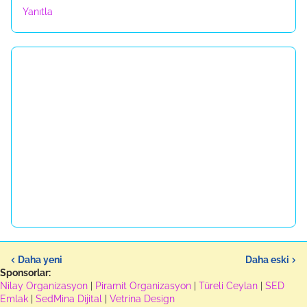
Yanıtla
Daha yeni
Daha eski
Sponsorlar:
Nilay Organizasyon
|
Piramit Organizasyon
|
Türeli Ceylan
|
SED
Emlak
|
SedMina Dijital
|
Vetrina Design