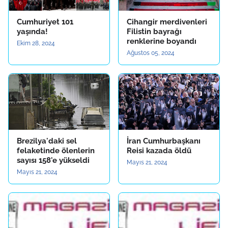
Cumhuriyet 101
Cihangir merdivenleri
yaşında!
Filistin bayrağı
renklerine boyandı
Ekim 28, 2024
Ağustos 05, 2024
Brezilya'daki sel
İran Cumhurbaşkanı
felaketinde ölenlerin
Reisi kazada öldü
sayısı 158'e yükseldi
Mayıs 21, 2024
Mayıs 21, 2024