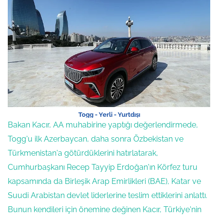
Togg - Yerli - Yurtdışı
Bakan Kacır, AA muhabirine yaptığı değerlendirmede,
Togg'u ilk Azerbaycan, daha sonra Özbekistan ve
Türkmenistan'a götürdüklerini hatırlatarak,
Cumhurbaşkanı Recep Tayyip Erdoğan'ın Körfez turu
kapsamında da Birleşik Arap Emirlikleri (BAE), Katar ve
Suudi Arabistan devlet liderlerine teslim ettiklerini anlattı.
Bunun kendileri için önemine değinen Kacır, Türkiye'nin