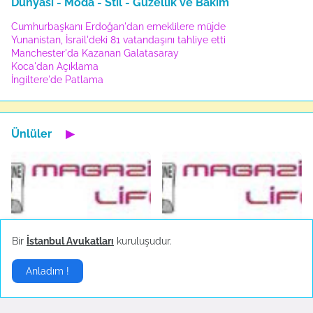
Dünyası - Moda - Stil - Güzellik ve Bakım
Cumhurbaşkanı Erdoğan'dan emeklilere müjde
Yunanistan, İsrail'deki 81 vatandaşını tahliye etti
Manchester'da Kazanan Galatasaray
Koca'dan Açıklama
İngiltere'de Patlama
Ünlüler
▶
Hande Yener sahnede
Sosyal medya çalkalandı!
Bir
İstanbul Avukatları
kuruluşudur.
bayıldı
Ekim 18, 2022
Ekim 23, 2022
Anladım !