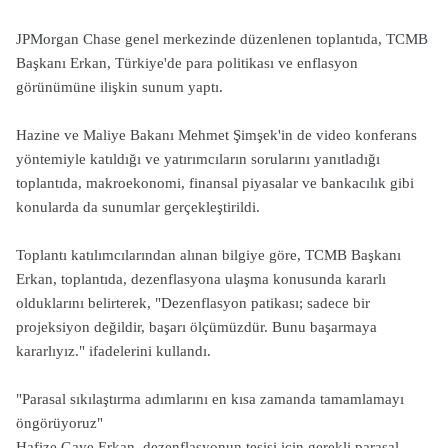
JPMorgan Chase genel merkezinde düzenlenen toplantıda, TCMB
Başkanı Erkan, Türkiye'de para politikası ve enflasyon
görünümüne ilişkin sunum yaptı.
Hazine ve Maliye Bakanı Mehmet Şimşek'in de video konferans
yöntemiyle katıldığı ve yatırımcıların sorularını yanıtladığı
toplantıda, makroekonomi, finansal piyasalar ve bankacılık gibi
konularda da sunumlar gerçekleştirildi.
Toplantı katılımcılarından alınan bilgiye göre, TCMB Başkanı
Erkan, toplantıda, dezenflasyona ulaşma konusunda kararlı
olduklarını belirterek, "Dezenflasyon patikası; sadece bir
projeksiyon değildir, başarı ölçümüzdür. Bunu başarmaya
kararlıyız." ifadelerini kullandı.
"Parasal sıkılaştırma adımlarını en kısa zamanda tamamlamayı
öngörüyoruz"
Hafize Gaye Erkan, dezenflasyonun tesisi için gerekli parasal