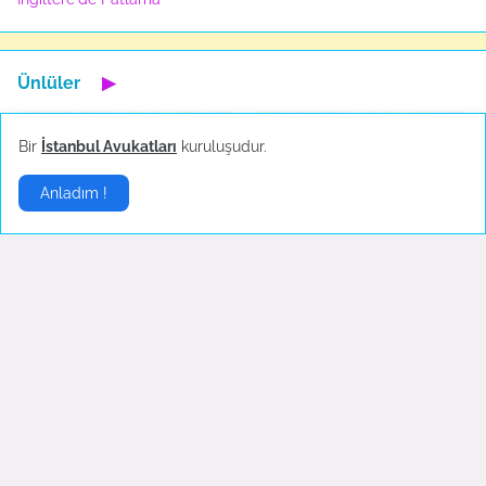
Ünlüler
▶
Bir
İstanbul Avukatları
kuruluşudur.
Anladım !
Hande Yener sahnede
Sosyal medya çalkalandı!
bayıldı
Ekim 18, 2022
Ekim 23, 2022
Çok önemli bir görüşmem
Aşk Bitti Fotoğraflar Silindi
var