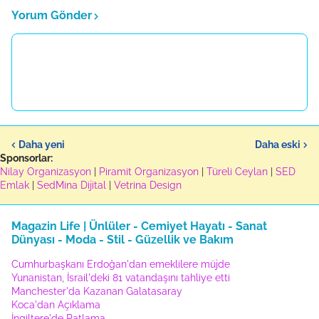
Yorum Gönder
Daha yeni
Daha eski
Sponsorlar:
Nilay Organizasyon
|
Piramit Organizasyon
|
Türeli Ceylan
|
SED
Emlak
|
SedMina Dijital
|
Vetrina Design
Magazin Life | Ünlüler - Cemiyet Hayatı - Sanat
Dünyası - Moda - Stil - Güzellik ve Bakım
Cumhurbaşkanı Erdoğan'dan emeklilere müjde
Yunanistan, İsrail'deki 81 vatandaşını tahliye etti
Manchester'da Kazanan Galatasaray
Koca'dan Açıklama
İngiltere'de Patlama