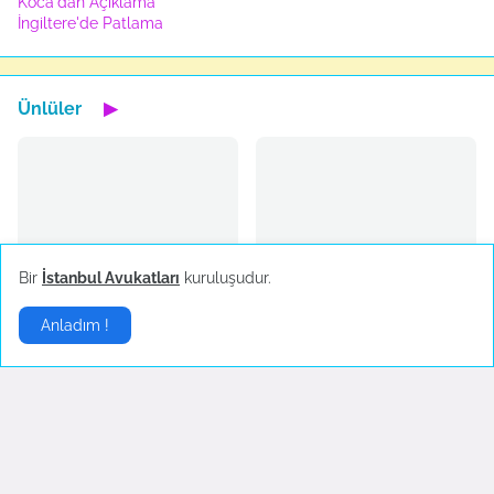
Koca'dan Açıklama
İngiltere'de Patlama
Ünlüler
▶
Hande Yener sahnede
Sosyal medya çalkalandı!
Bir
İstanbul Avukatları
kuruluşudur.
bayıldı
Ekim 18, 2022
Ekim 23, 2022
Anladım !