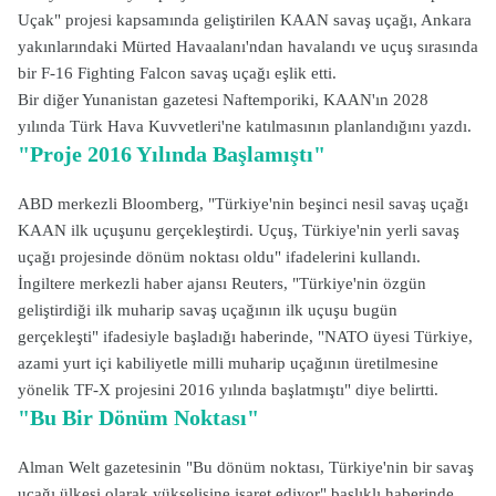
Uçak" projesi kapsamında geliştirilen KAAN savaş uçağı, Ankara
yakınlarındaki Mürted Havaalanı'ndan havalandı ve uçuş sırasında
bir F-16 Fighting Falcon savaş uçağı eşlik etti.
Bir diğer Yunanistan gazetesi Naftemporiki, KAAN'ın 2028
yılında Türk Hava Kuvvetleri'ne katılmasının planlandığını yazdı.
"Proje 2016 Yılında Başlamıştı"
ABD merkezli Bloomberg, "Türkiye'nin beşinci nesil savaş uçağı
KAAN ilk uçuşunu gerçekleştirdi. Uçuş, Türkiye'nin yerli savaş
uçağı projesinde dönüm noktası oldu" ifadelerini kullandı.
İngiltere merkezli haber ajansı Reuters, "Türkiye'nin özgün
geliştirdiği ilk muharip savaş uçağının ilk uçuşu bugün
gerçekleşti" ifadesiyle başladığı haberinde, "NATO üyesi Türkiye,
azami yurt içi kabiliyetle milli muharip uçağının üretilmesine
yönelik TF-X projesini 2016 yılında başlatmıştı" diye belirtti.
"Bu Bir Dönüm Noktası"
Alman Welt gazetesinin "Bu dönüm noktası, Türkiye'nin bir savaş
uçağı ülkesi olarak yükselişine işaret ediyor" başlıklı haberinde