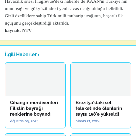
Havacılık sitesi Flugrevue'deki haberde de KAAN'ın Türkiye'nin
umut ışığı ve gökyüzündeki yeni savaş uçağı olduğu belirtildi.
Gizli özelliklere sahip Türk milli muharip uçağının, başarılı ilk
uçuşunu gerçekleştirdiği aktarıldı.
kaynak: NTV
İlgili Haberler
Cihangir merdivenleri
Brezilya'daki sel
Filistin bayrağı
felaketinde ölenlerin
renklerine boyandı
sayısı 158'e yükseldi
Ağustos 05, 2024
Mayıs 21, 2024