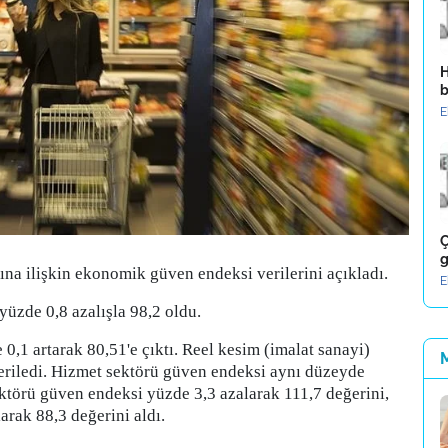
H
b
E
Ç
g
na ilişkin ekonomik güven endeksi verilerini açıkladı.
E
üzde 0,8 azalışla 98,2 oldu.
,1 artarak 80,51'e çıktı. Reel kesim (imalat sanayi)
eriledi. Hizmet sektörü güven endeksi aynı düzeyde
ektörü güven endeksi yüzde 3,3 azalarak 111,7 değerini,
arak 88,3 değerini aldı.