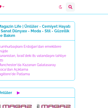
agazin Life | Ünlüler - Cemiyet Hayatı
 Sanat Dünyası - Moda - Stil - Güzellik
ve Bakım
umhurbaşkanı Erdoğan'dan emeklilere
müjde
unanistan, İsrail'deki 81 vatandaşını tahliye
tti
anchester'da Kazanan Galatasaray
oca'dan Açıklama
ngiltere'de Patlama
Ünlüler
▶