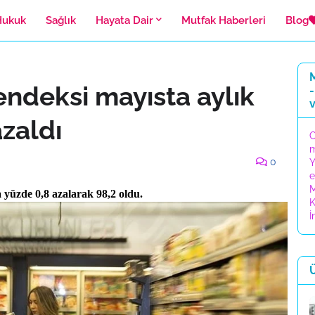
Hukuk
Sağlık
Hayata Dair
Mutfak Haberleri
Blog
M
ndeksi mayısta aylık
-
zaldı
C
0
Y
e
M
yüzde 0,8 azalarak 98,2 oldu.
K
İ