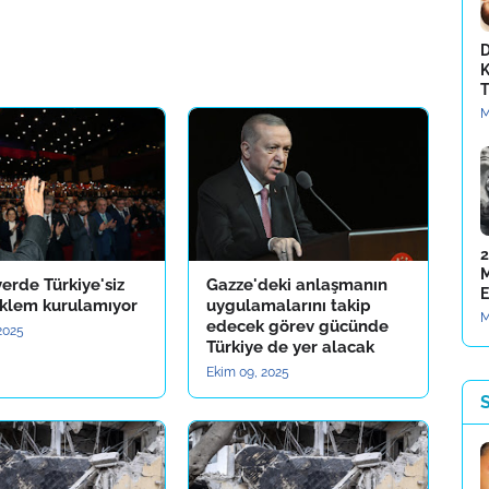
D
K
T
M
2
M
yerde Türkiye'siz
Gazze'deki anlaşmanın
E
nklem kurulamıyor
uygulamalarını takip
M
edecek görev gücünde
2025
Türkiye de yer alacak
Ekim 09, 2025
S