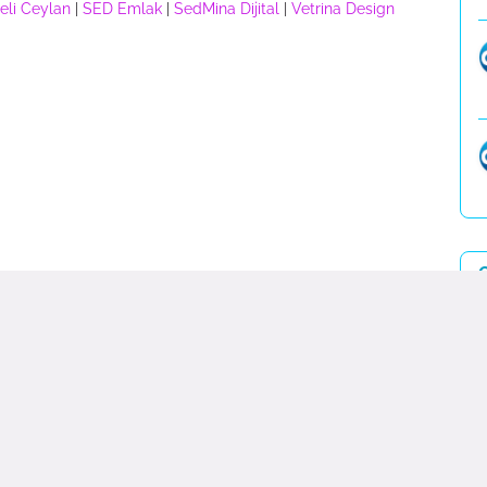
eli Ceylan
|
SED Emlak
|
SedMina Dijital
|
Vetrina Design
E
Haber Blog
|