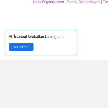
Nilay Organizasyon
|
Piramit Organizasyon
|
Tür
Bir
İstanbul Avukatları
kuruluşudur.
Anladım !
Güncel
Magazin
Haberleri |