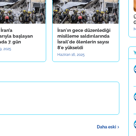
Ü
G
M
n İran’a
İran'ın gece düzenlediği
larıyla başlayan
misilleme saldırılarında
ada 7. gün
İsrail'de ölenlerin sayısı
8'e yükseldi
9, 2025
Haziran 16, 2025
Daha eski