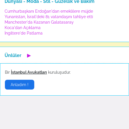
Dünyası - Moda - Stil - Güzellik ve Bakım
Cumhurbaşkanı Erdoğan'dan emeklilere müjde
Yunanistan, İsrail'deki 81 vatandaşını tahliye etti
Manchester'da Kazanan Galatasaray
Koca'dan Açıklama
İngiltere'de Patlama
Ünlüler
▶
Bir
İstanbul Avukatları
kuruluşudur.
Anladım !
Hande Yener sahnede
Sosyal medya çalkalandı!
bayıldı
Ekim 18, 2022
Ekim 23, 2022