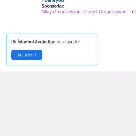
Daha yeni
Sponsorlar:
Nilay Organizasyon
|
Piramit Organizasyon
|
Tür
Bir
İstanbul Avukatları
kuruluşudur.
Anladım !
Güncel
Magazin
Haberleri |