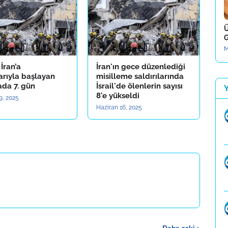
Ü
G
M
n İran’a
İran'ın gece düzenlediği
larıyla başlayan
misilleme saldırılarında
ada 7. gün
İsrail'de ölenlerin sayısı
8'e yükseldi
9, 2025
Haziran 16, 2025