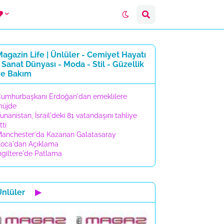
agazin Life | Ünlüler - Cemiyet Hayatı
 Sanat Dünyası - Moda - Stil - Güzellik
ve Bakım
umhurbaşkanı Erdoğan'dan emeklilere
müjde
unanistan, İsrail'deki 81 vatandaşını tahliye
tti
anchester'da Kazanan Galatasaray
oca'dan Açıklama
ngiltere'de Patlama
Ünlüler
▶