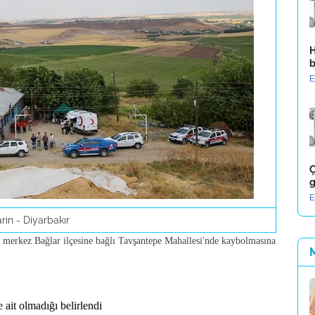
H
b
E
Ç
g
E
rin - Diyarbakır
 merkez Bağlar ilçesine bağlı Tavşantepe Mahallesi'nde kaybolmasına
 ait olmadığı belirlendi