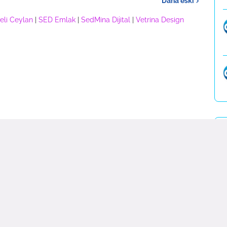
Daha eski
eli Ceylan
|
SED Emlak
|
SedMina Dijital
|
Vetrina Design
E
Haber Blog
|