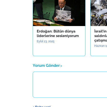
Erdoğan: Bütün dünya
İsrail’i
liderlerine sesleniyorum
saldırı
çatışm
Eylül 23, 2025
Haziran 1
Yorum Gönder