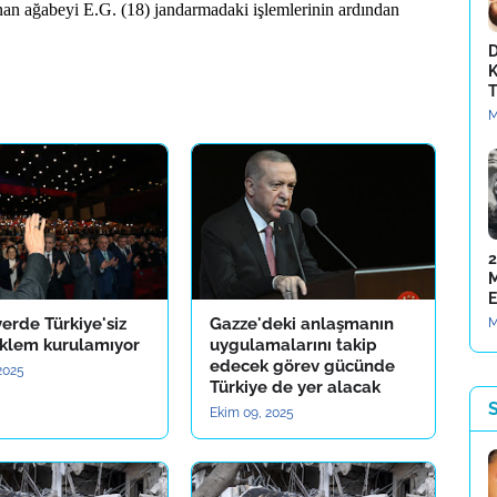
nan ağabeyi E.G. (18) jandarmadaki işlemlerinin ardından
D
K
T
M
2
M
E
yerde Türkiye'siz
Gazze'deki anlaşmanın
M
nklem kurulamıyor
uygulamalarını takip
edecek görev gücünde
2025
Türkiye de yer alacak
S
Ekim 09, 2025