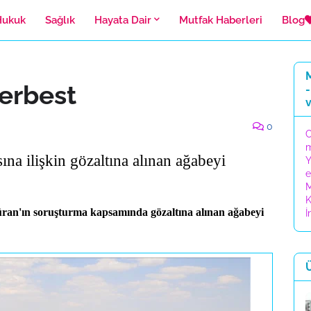
Hukuk
Sağlık
Hayata Dair
Mutfak Haberleri
Blog
M
serbest
-
0
C
na ilişkin gözaltına alınan ağabeyi
Y
e
M
K
ran'ın soruşturma kapsamında gözaltına alınan ağabeyi
İ