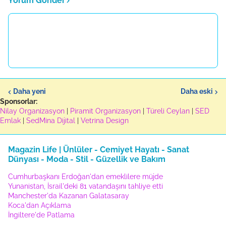
Yorum Gönder
Daha yeni
Daha eski
Sponsorlar:
Nilay Organizasyon
|
Piramit Organizasyon
|
Türeli Ceylan
|
SED
Emlak
|
SedMina Dijital
|
Vetrina Design
Magazin Life | Ünlüler - Cemiyet Hayatı - Sanat
Dünyası - Moda - Stil - Güzellik ve Bakım
Cumhurbaşkanı Erdoğan'dan emeklilere müjde
Yunanistan, İsrail'deki 81 vatandaşını tahliye etti
Manchester'da Kazanan Galatasaray
Koca'dan Açıklama
İngiltere'de Patlama