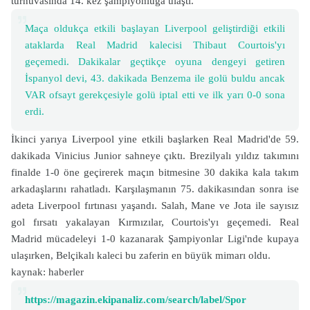
turnuvasında 14. kez şampiyonluğa ulaştı.
Maça oldukça etkili başlayan Liverpool geliştirdiği etkili
ataklarda Real Madrid kalecisi Thibaut Courtois'yı
geçemedi. Dakikalar geçtikçe oyuna dengeyi getiren
İspanyol devi, 43. dakikada Benzema ile golü buldu ancak
VAR ofsayt gerekçesiyle golü iptal etti ve ilk yarı 0-0 sona
erdi.
İkinci yarıya Liverpool yine etkili başlarken Real Madrid'de 59.
dakikada Vinicius Junior sahneye çıktı. Brezilyalı yıldız takımını
finalde 1-0 öne geçirerek maçın bitmesine 30 dakika kala takım
arkadaşlarını rahatladı. Karşılaşmanın 75. dakikasından sonra ise
adeta Liverpool fırtınası yaşandı. Salah, Mane ve Jota ile sayısız
gol fırsatı yakalayan Kırmızılar, Courtois'yı geçemedi. Real
Madrid mücadeleyi 1-0 kazanarak Şampiyonlar Ligi'nde kupaya
ulaşırken, Belçikalı kaleci bu zaferin en büyük mimarı oldu.
kaynak: haberler
https://magazin.ekipanaliz.com/search/label/Spor