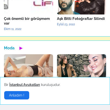
Çok önemli bir görüşmem
Aşk Bitti Fotoğraflar Silindi
var
Eylül 23, 2022
Ekim 11, 2022
Moda
▶
Bir
İstanbul Avukatları
kuruluşudur.
Dilan Çiçek Deniz Kylie
Moda`da Hande Erçel
Minogue İle Tanıştı
Rüzgarı
Anladım !
Mayıs 21, 2022
Mayıs 15, 2022