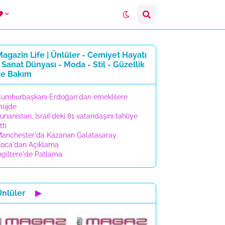
agazin Life | Ünlüler - Cemiyet Hayatı
 Sanat Dünyası - Moda - Stil - Güzellik
ve Bakım
umhurbaşkanı Erdoğan'dan emeklilere
müjde
unanistan, İsrail'deki 81 vatandaşını tahliye
tti
anchester'da Kazanan Galatasaray
oca'dan Açıklama
ngiltere'de Patlama
Ünlüler
▶