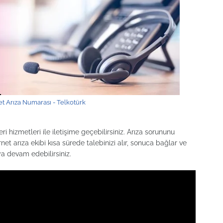
et Arıza Numarası - Telkotürk
i hizmetleri ile iletişime geçebilirsiniz. Arıza sorununu
ernet arıza ekibi kısa sürede talebinizi alır, sonuca bağlar ve
ya devam edebilirsiniz.