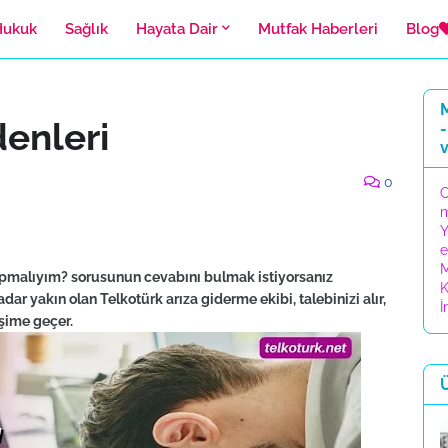
Hukuk
Sağlık
Hayata Dair
Mutfak Haberleri
Blog
M
denleri
-
0
C
Y
e
M
apmalıyım? sorusunun cevabını bulmak istiyorsanız
K
kadar yakın olan Telkotürk arıza giderme ekibi, talebinizi alır,
İ
işime geçer.