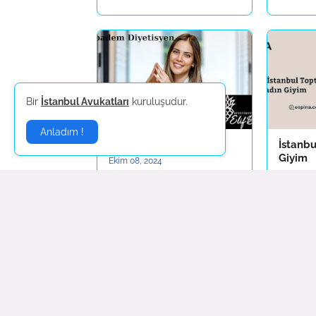
Bir
İstanbul Avukatları
kuruluşudur.
Anladım !
Acıbadem Diyetisyen
İstanb
Giyim
Ekim 08, 2024
Nisan 19,
Yorum Gönder