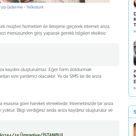
rıza Giderme - Telkotürk
D
K
T
k müşteri hizmetleri ile iletişime geçerek internet arıza
M
zi menüsünden giriş yaparak gerekli bilgileri eksiksiz
arıza kaydını oluşturulmaz. Eğer form doldurmak
2
nları size yardımcı olacaktır. Ya da SMS ile de arıza
M
E
M
ma esasına göre hareket etmektedir. İnternetinizde bir arıza
ktur. Bilgi verdiğiniz anda arıza kaydınız oluşturulur ve
S
za No:154/15 Ümraniye/İSTANBUL