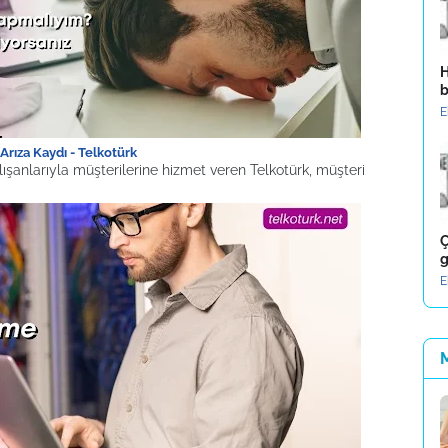
H
b
E
Arıza Kaydı - Telkotürk
lışanlarıyla müşterilerine hizmet veren Telkotürk, müşteri
Ç
g
E