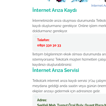
İnternet A
İnternet Arıza Kaydı
İnternetinizde arıza oluşması durumunda Telkotür
kaydı oluşturmanız gerekiyor. Online işlem merke
doldurmanız gerekiyor.
Telefon:
0850 330 30 33
İletişim bilgilerinizin eksik olması durumunda 
istemiyorsanız Tekotürk müşteri hizmetleri çalışa
kaydınızı oluşturabilirsiniz.
İnternet Arıza Servisi
Telkotürk internet arıza kaydı servisi 7/24 çalış
meydana geldiği anda saatin veya günün önemi yo
ekipler arızayı gidermek için adresinize gelir.
Adres:
Şerifali Mah. Turgut Özal Bulv. Quant Pla