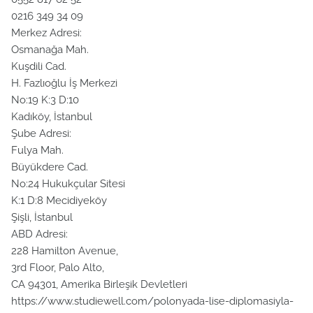
0216 349 34 09
Merkez Adresi:
Osmanağa Mah.
Kuşdili Cad.
H. Fazlıoğlu İş Merkezi
No:19 K:3 D:10
Kadıköy, İstanbul
Şube Adresi:
Fulya Mah.
Büyükdere Cad.
No:24 Hukukçular Sitesi
K:1 D:8 Mecidiyeköy
Şişli, İstanbul
ABD Adresi:
228 Hamilton Avenue,
3rd Floor, Palo Alto,
CA 94301, Amerika Birleşik Devletleri
https://www.studiewell.com/polonyada-lise-diplomasiyla-