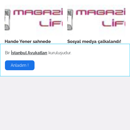
Hande Yener sahnede
Sosyal medya çalkalandı!
bayıldı
Ekim 18, 2022
Bir
İstanbul Avukatları
kuruluşudur.
Ekim 23, 2022
Anladım !
Çok önemli bir görüşmem
Aşk Bitti Fotoğraflar Silindi
var
Eylül 23, 2022
Ekim 11, 2022